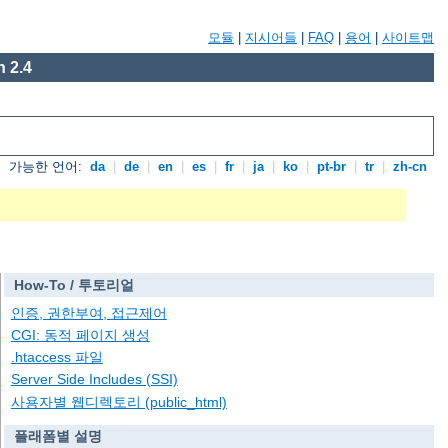
모듈
|
지시어들
|
FAQ
|
용어
|
사이트맵
 2.4
가능한 언어:
da
|
de
|
en
|
es
|
fr
|
ja
|
ko
|
pt-br
|
tr
|
zh-cn
How-To / 투토리얼
인증, 권한부여, 접근제어
CGI: 동적 페이지 생성
.htaccess 파일
Server Side Includes (SSI)
사용자별 웹디렉토리 (public_html)
플래폼별 설명