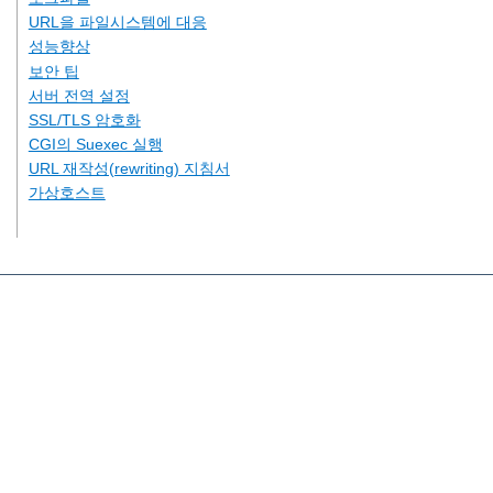
URL을 파일시스템에 대응
성능향상
보안 팁
서버 전역 설정
SSL/TLS 암호화
CGI의 Suexec 실행
URL 재작성(rewriting) 지침서
가상호스트